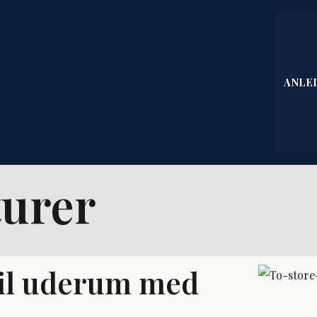
ANLE
urer
til uderum med