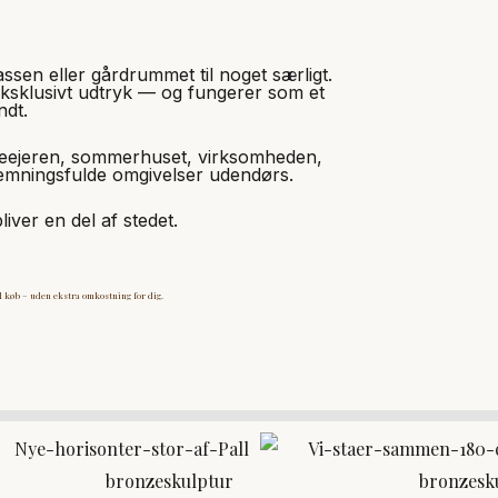
sen eller gårdrummet til noget særligt.
eksklusivt udtryk — og fungerer som et
ndt.
veejeren, sommerhuset, virksomheden,
stemningsfulde omgivelser udendørs.
iver en del af stedet.
køb – uden ekstra omkostning for dig.