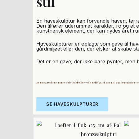
stil
En haveskulptur kan forvandle haven, terras
Den tilfører uderummet karakter, ro og et 
kunstnerisk element, der kan nydes året ru
Haveskulpturer er oplagte som gave til ha
gårdmiljøet eller den, der elsker at skabe 
Det er en gave, der ikke bare pynter, men bl
Annonce/reklame: Denne side indeholder reklamelinks. Vi kan modtage kommission ved 
SE HAVESKULPTURER