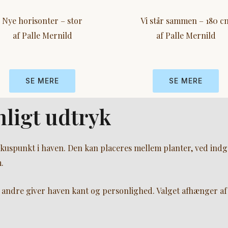
Nye horisonter – stor
Vi står sammen – 180 c
af Palle Mernild
af Palle Mernild
SE MERE
SE MERE
nligt udtryk
kuspunkt i haven. Den kan placeres mellem planter, ved indgang
.
andre giver haven kant og personlighed. Valget afhænger af 